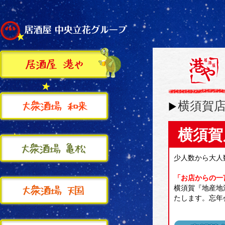
横須賀
横須賀
少人数から大人
「お店からの一
横須賀『地産地
たします。忘年