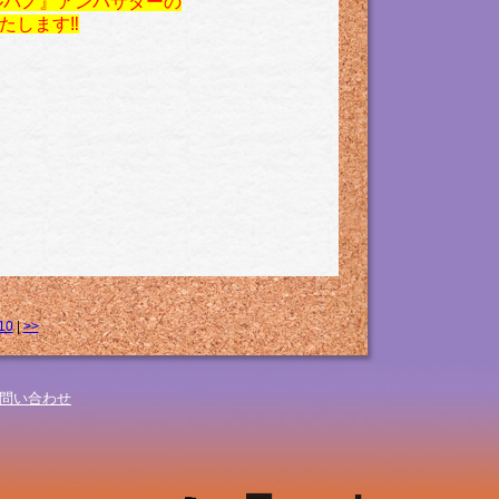
ルパノ』アンバサダーの
いたします‼
10
|
>>
問い合わせ