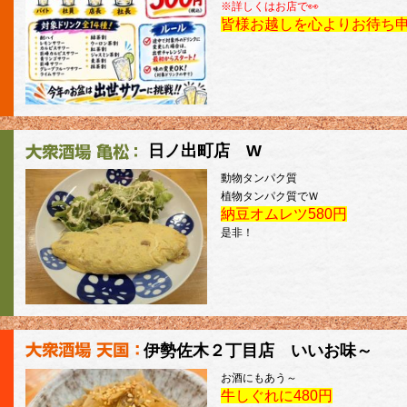
※詳しくはお店で👀
皆様お越しを心よりお待ち
日ノ出町店 W
動物タンパク質
植物タンパク質でＷ
納豆オムレツ580円
是非！
伊勢佐木２丁目店 いいお味～
お酒にもあう～
牛しぐれに480円