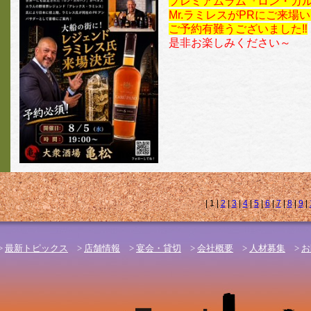
プレミアムラム『ロン・カ
Mr.ラミレスがPRにご来場
ご予約有難うございました‼
是非お楽しみください～
| 1 |
2
|
3
|
4
|
5
|
6
|
7
|
8
|
9
|
>
最新トピックス
>
店舗情報
>
宴会・貸切
>
会社概要
>
人材募集
>
お