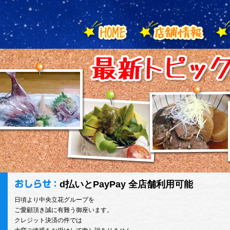
d払いとPayPay 全店舗利用可能
日頃より中央立花グループを
ご愛顧頂き誠に有難う御座います。
クレジット決済の件では