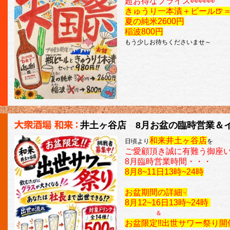
超お得なプライス👀👀👀
きゅうり一本漬＋ビール🍺＝
夏の純米2600円
稲波800円
もう少しお待ちくださいませ～
井土ヶ谷店 8月お盆の臨時営業＆
和来井土ヶ谷店
日頃より
を
ご愛顧頂き誠に有難う御座
8月臨時営業時間・・・
8月8~11日13時~24時
お盆期間の詳細☟
8月12~16日13時~24時
＆
お盆限定‼出世サワー祭り開