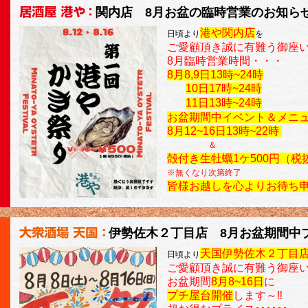
関内店 8月お盆の臨時営業のお知ら
港や関内店
日頃より
を
ご愛顧頂き誠に有難う御座
8月臨時営業時間・・・
8月8,9日13時~24時
10日17時~24時
11日13時~24時
お盆期間中イベント＆メニュ
8月12~16日13時~22時
＆
殻付き生牡蠣1ケ500円（税
※無くなり次第終了
皆様お越しを心よりお待ち
伊勢佐木２丁目店 8月お盆期間中
天国伊勢佐木２丁目
日頃より
ご愛顧頂き誠に有難う御座
お盆期間
8月8~16日
に
プチ屋台開催
します～‼