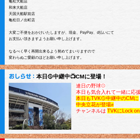
亀松大船店
和来大船店
天国大船駅前店
亀松日ノ出町店
大変ご不便をおかけいたしますが、現金、PayPay、d払いにて
お支払い頂きますようお願い申し上げます。
なるべく早く再開出来るよう努めてまいりますので
変わらぬご愛顧のほどお願い申し上げます。
本日🥎中継中📺CMに登場！
連日の野球⚾
本日も気合入れて一緒に応援
本日も
TVK🥎中継中のCMに
中央立花が登場✊
チャンネルは
TVKにLock on 