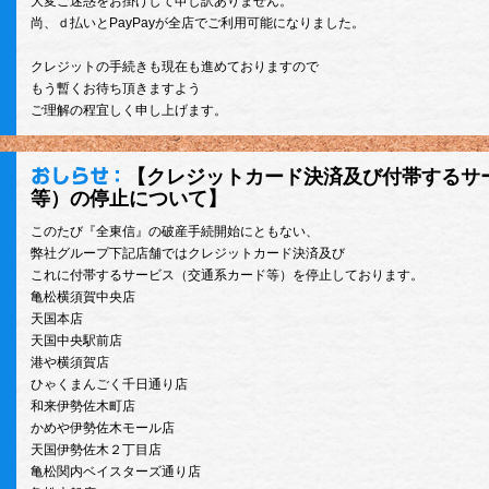
大変ご迷惑をお掛けして申し訳ありません。
尚、ｄ払いとPayPayが全店でご利用可能になりました。
クレジットの手続きも現在も進めておりますので
もう暫くお待ち頂きますよう
ご理解の程宜しく申し上げます。
【クレジットカード決済及び付帯するサ
等）の停止について】
このたび『全東信』の破産手続開始にともない、
弊社グループ下記店舗ではクレジットカード決済及び
これに付帯するサービス（交通系カード等）を停止しております。
亀松横須賀中央店
天国本店
天国中央駅前店
港や横須賀店
ひゃくまんごく千日通り店
和来伊勢佐木町店
かめや伊勢佐木モール店
天国伊勢佐木２丁目店
亀松関内ベイスターズ通り店