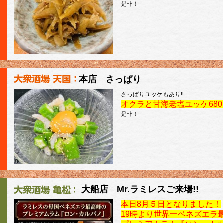
是非！
本店 さっぱり
さっぱりユッケもあり‼
オクラと甘海老塩ユッケ680
是非！
大船店 Mr.ラミレスご来場!!
本日8月５日となりました！
19時より世界一ベネズエラ