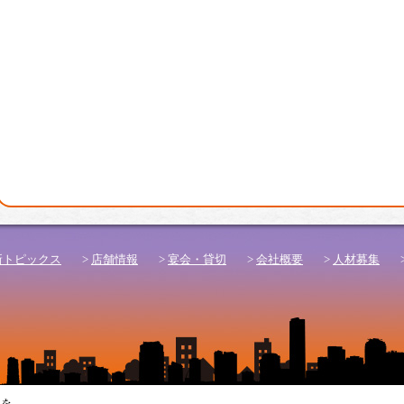
新トピックス
>
店舗情報
>
宴会・貸切
>
会社概要
>
人材募集