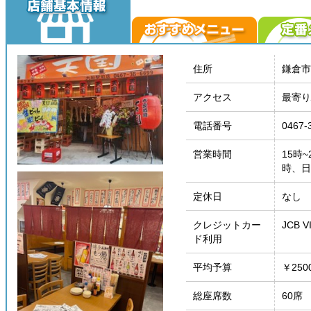
住所
鎌倉市
アクセス
最寄り
電話番号
0467-
営業時間
15時~
時、日
定休日
なし
クレジットカー
JCB V
ド利用
平均予算
￥25
総座席数
60席