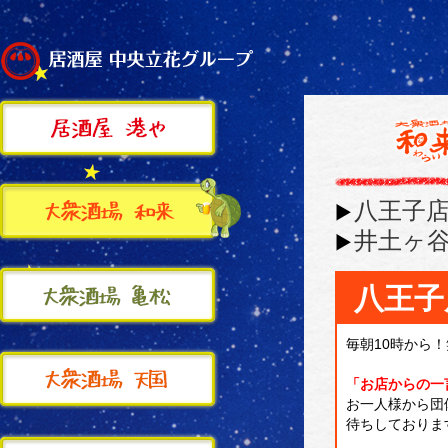
八王子
井土ヶ
八王子
毎朝10時から
「お店からの一
お一人様から団
待ちしておりま