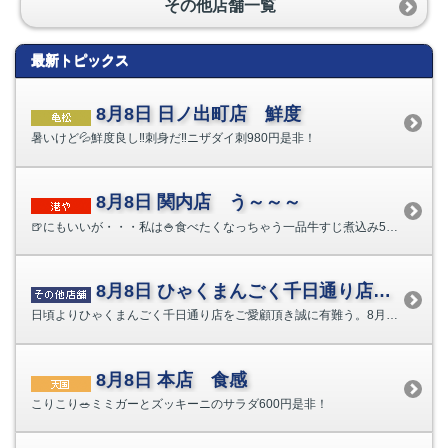
その他店舗一覧
最新トピックス
8月8日 日ノ出町店 鮮度
暑いけど💦鮮度良し‼刺身だ‼ニザダイ刺980円是非！
8月8日 関内店 う～～～
🍺にもいいが・・・私は🍚食べたくなっちゃう一品牛すじ煮込み580円是非！
8月8日 ひゃくまんごく千日通り店 11日臨時営業のお知らせ！
日頃よりひゃくまんごく千日通り店をご愛顧頂き誠に有難う。8月11日（火）は臨時営業致します。皆様のご来...
8月8日 本店 食感
こりこり🥗ミミガーとズッキーニのサラダ600円是非！